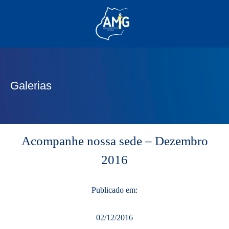
(62) 3285-6111
(62) 99830-0805
contato@adm.amg.org.br
Galerias
Área do Associado
Acompanhe nossa sede – Dezembro
2016
Publicado em:
02/12/2016