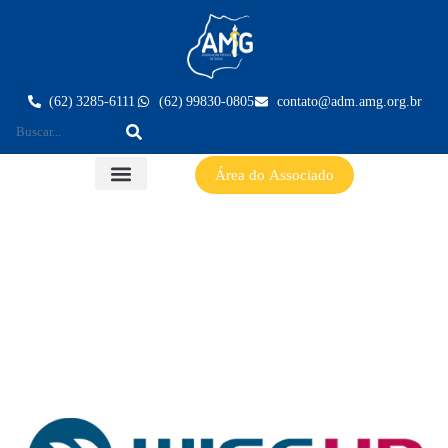
(62) 3285-6111
(62) 99830-0805
contato@adm.amg.org.br
Área do Associado