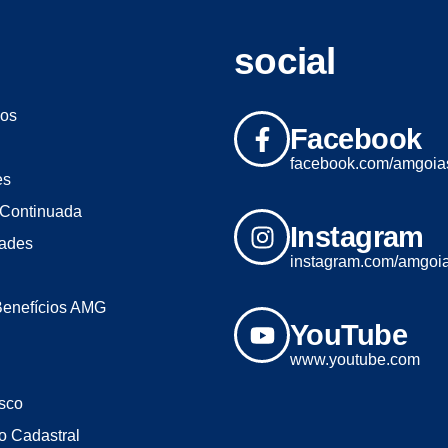
social
os
Facebook
facebook.com/amgoia
es
Continuada
Instagram
dades
instagram.com/amgoi
Benefícios AMG
YouTube
www.youtube.com
sco
o Cadastral