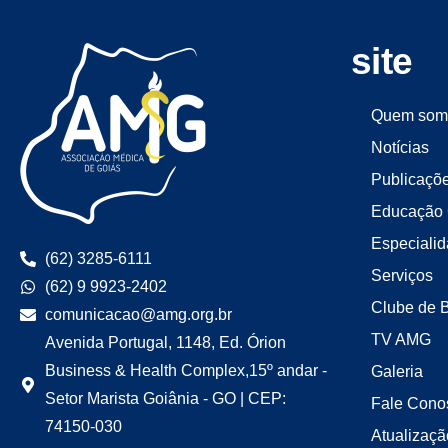
site
Quem som
Notícias
Publicaçõ
Educação 
Especiali
(62) 3285-6111
Serviços
(62) 9 9923-2402
Clube de 
comunicacao@amg.org.br
TV AMG
Avenida Portugal, 1148, Ed. Órion
Business & Health Complex,15º andar -
Galeria
Setor Marista Goiânia - GO | CEP:
Fale Cono
74150-030
Atualizaçã