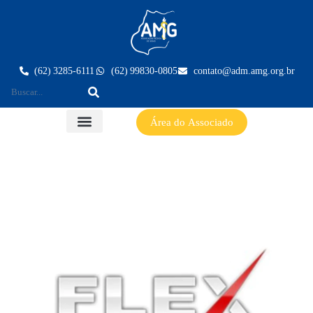
(62) 3285-6111
(62) 99830-0805
contato@adm.amg.org.br
Área do Associado